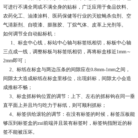
可进行不满全周或不满全身的贴标，广泛应用于食品饮料、
农药化工、油漆涂料、医药保健等行业的灭蚊蝇杀虫剂、空
气清新剂、自喷漆、膨胀胶、丁烷气体、皮革上光剂等。
如何调节全自动贴标机：
1、标盒中心线，标站中心轴与标签纸相切，标板中心轴
三点成一线，调整标板与标签纸相切，再将标盒移近1mm～
2mm即可；
2、标纸在标盒与两边压条的间隙应在0.8mm-1mm之间，
间隙太大造成标纸在标盒里移位，出现斜标，间隙太小会造
成推标不畅；
3、标盒抓标钩位置的调节：上下、左右的抓标钩在同一垂
直平面上并且均匀吃力于标纸，则可顺利抓标；
4、标签供给滚轮的调节：在没有标签的时候，标签压板能
够压到标签盒的zui前端并且装有标签时，标签钩指附近的标
签不能被压坏。