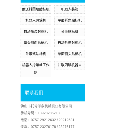
附送料圆瓶贴标机
机器人装箱
机器人码垛机
平面折角贴标机
自动角边封箱机
分页贴标机
单头侧面贴标机
自动折盖封箱机
卧滚式贴标机
单面侧头贴标机
机器人拧螺丝工作
并联四轴机器人
站
联系我们
佛山市托肯印象机械实业有限公司
手机号码：13928286213
电话：0757-29212632 / 29212631
传真：0757-23276178 / 23276177