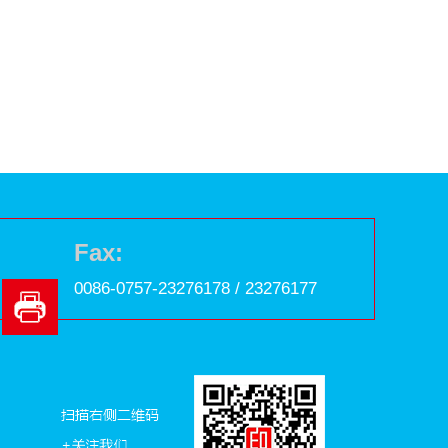
Fax:
0086-0757-23276178 / 23276177